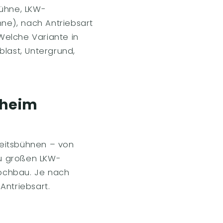
ühne, LKW-
ne), nach Antriebsart
 Welche Variante in
rblast, Untergrund,
zheim
beitsbühnen – von
zu großen LKW-
ochbau. Je nach
Antriebsart.