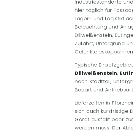
Industriestandorte u
hier täglich für Fassa
Lager- und Logistikfl
Beleuchtung und Anlage
Dillweißenstein, Eutin
Zufahrt, Untergrund u
Gelenkteleskopbühnen
Typische Einsatzgebie
Dillweißenstein
,
Euti
nach Stadtteil, Unterg
Bauart und Antriebsart 
Lieferzeiten in Pforzh
sich auch kurzfristige
Gerät ausfällt oder zu
werden muss. Der Ablauf