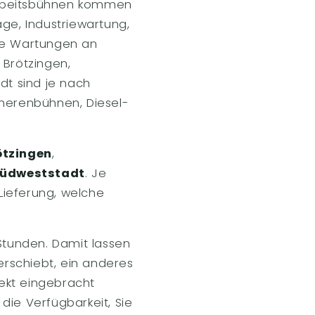
Arbeitsbühnen kommen
ge, Industriewartung,
wie Wartungen an
 Brötzingen,
dt sind je nach
cherenbühnen, Diesel-
ötzingen
,
üdweststadt
. Je
 Lieferung, welche
 Stunden. Damit lassen
erschiebt, ein anderes
jekt eingebracht
 die Verfügbarkeit, Sie