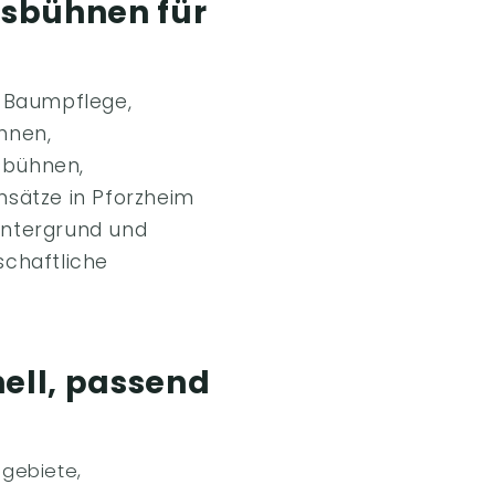
tsbühnen für
, Baumpflege,
hnen,
sbühnen,
sätze in Pforzheim
 Untergrund und
schaftliche
ell, passend
egebiete,