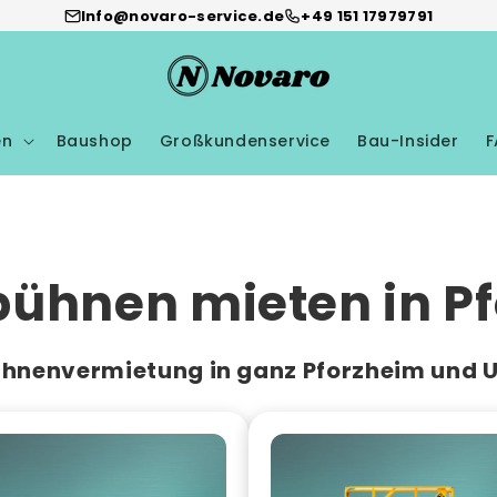
Info@novaro-service.de
+49 151 17979791
en
Baushop
Großkundenservice
Bau-Insider
F
bühnen mieten in P
ühnenvermietung in ganz Pforzheim und