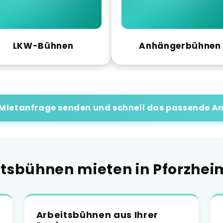
LKW-Bühnen
Anhängerbühnen
 Mietanfrage senden und schnell das passende An
sbühnen mieten in Pforzhei
Arbeitsbühnen aus Ihrer