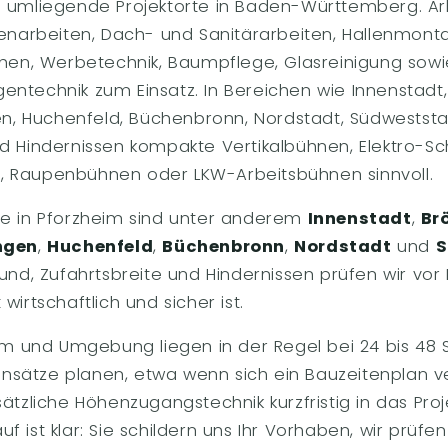
nd umliegende Projektorte in Baden-Württemberg. 
denarbeiten, Dach- und Sanitärarbeiten, Hallenmonta
ächen, Werbetechnik, Baumpflege, Glasreinigung so
ntechnik zum Einsatz. In Bereichen wie Innenstadt,
gen, Huchenfeld, Büchenbronn, Nordstadt, Südweststa
nd Hindernissen kompakte Vertikalbühnen, Elektro-S
, Raupenbühnen oder LKW-Arbeitsbühnen sinnvoll.
te in Pforzheim sind unter anderem
Innenstadt
,
Br
ngen
,
Huchenfeld
,
Büchenbronn
,
Nordstadt
und
S
rund, Zufahrtsbreite und Hindernissen prüfen wir vor
wirtschaftlich und sicher ist.
eim und Umgebung liegen in der Regel bei 24 bis 48
 Einsätze planen, etwa wenn sich ein Bauzeitenplan v
sätzliche Höhenzugangstechnik kurzfristig in das Pro
 ist klar: Sie schildern uns Ihr Vorhaben, wir prüfen