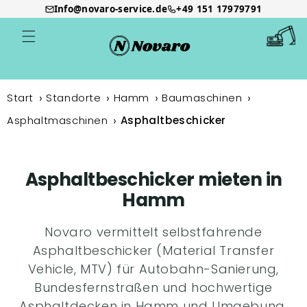
Info@novaro-service.de
+49 151 17979791
Direkt
zum
Warenkor
Inhalt
Start
Standorte
Hamm
Baumaschinen
Asphaltmaschinen
Asphaltbeschicker
Asphaltbeschicker mieten in
Hamm
Novaro vermittelt selbstfahrende
Asphaltbeschicker (Material Transfer
Vehicle, MTV) für Autobahn-Sanierung,
Bundesfernstraßen und hochwertige
Asphaltdecken in Hamm und Umgebung.