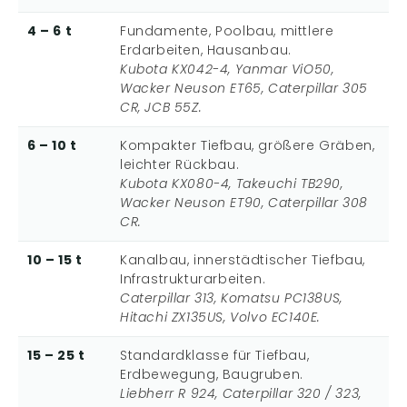
4 – 6 t
Fundamente, Poolbau, mittlere
Erdarbeiten, Hausanbau.
Kubota KX042-4, Yanmar ViO50,
Wacker Neuson ET65, Caterpillar 305
CR, JCB 55Z.
6 – 10 t
Kompakter Tiefbau, größere Gräben,
leichter Rückbau.
Kubota KX080-4, Takeuchi TB290,
Wacker Neuson ET90, Caterpillar 308
CR.
10 – 15 t
Kanalbau, innerstädtischer Tiefbau,
Infrastrukturarbeiten.
Caterpillar 313, Komatsu PC138US,
Hitachi ZX135US, Volvo EC140E.
15 – 25 t
Standardklasse für Tiefbau,
Erdbewegung, Baugruben.
Liebherr R 924, Caterpillar 320 / 323,