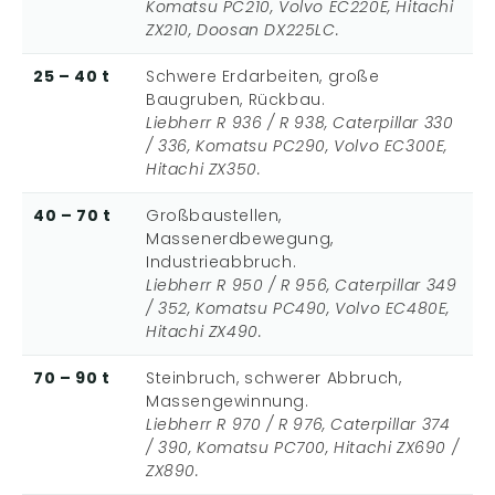
Komatsu PC210, Volvo EC220E, Hitachi
ZX210, Doosan DX225LC.
25 – 40 t
Schwere Erdarbeiten, große
Baugruben, Rückbau.
Liebherr R 936 / R 938, Caterpillar 330
/ 336, Komatsu PC290, Volvo EC300E,
Hitachi ZX350.
40 – 70 t
Großbaustellen,
Massenerdbewegung,
Industrieabbruch.
Liebherr R 950 / R 956, Caterpillar 349
/ 352, Komatsu PC490, Volvo EC480E,
Hitachi ZX490.
70 – 90 t
Steinbruch, schwerer Abbruch,
Massengewinnung.
Liebherr R 970 / R 976, Caterpillar 374
/ 390, Komatsu PC700, Hitachi ZX690 /
ZX890.