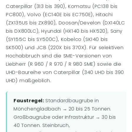
Caterpillar (313 bis 390), Komatsu (PC138 bis
PC800), Volvo (EC140E bis EC750E), Hitachi
(ZX135US bis ZX890), Doosan/Develon (DX140LC
bis DX800LC), Hyundai (HX140 bis HX520), Sany
(SY155C bis SY500C), Kobelco (SK140 bis
SK500) und JCB (220X bis 370X). Für selektiven
Hochabbruch sind die SME-Versionen von
Liebherr (R 960 / R 970 / R 980 SME) sowie die
UHD-Baureihe von Caterpillar (340 UHD bis 390
UHD) maßgeblich.
Faustregel:
Standardbaugrube in
Mönchengladbach → 20 bis 25 Tonnen.
Großbaugrube oder Infrastruktur → 30 bis
40 Tonnen. Steinbruch,