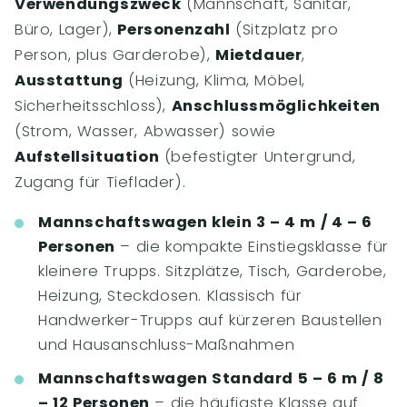
Verwendungszweck
(Mannschaft, Sanitär,
Büro, Lager),
Personenzahl
(Sitzplatz pro
Person, plus Garderobe),
Mietdauer
,
Ausstattung
(Heizung, Klima, Möbel,
Sicherheitsschloss),
Anschlussmöglichkeiten
(Strom, Wasser, Abwasser) sowie
Aufstellsituation
(befestigter Untergrund,
Zugang für Tieflader).
Mannschaftswagen klein 3 – 4 m / 4 – 6
Personen
– die kompakte Einstiegsklasse für
kleinere Trupps. Sitzplätze, Tisch, Garderobe,
Heizung, Steckdosen. Klassisch für
Handwerker-Trupps auf kürzeren Baustellen
und Hausanschluss-Maßnahmen
Mannschaftswagen Standard 5 – 6 m / 8
– 12 Personen
– die häufigste Klasse auf