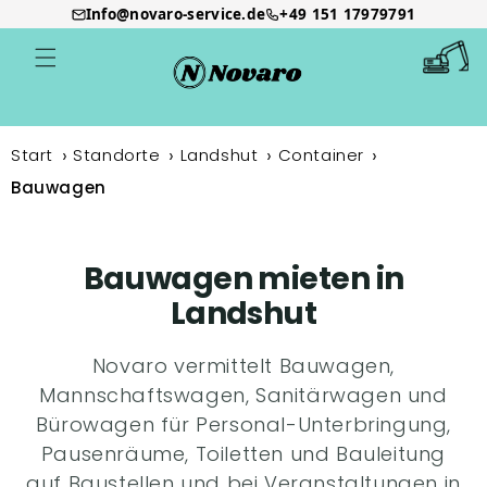
Info@novaro-service.de
+49 151 17979791
Direkt
zum
Warenkor
Inhalt
Start
Standorte
Landshut
Container
Bauwagen
Bauwagen mieten in
Landshut
Novaro vermittelt Bauwagen,
Mannschaftswagen, Sanitärwagen und
Bürowagen für Personal-Unterbringung,
Pausenräume, Toiletten und Bauleitung
auf Baustellen und bei Veranstaltungen in