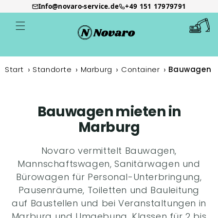
Info@novaro-service.de
+49 151 17979791
Direkt
zum
Warenkor
Inhalt
Start
Standorte
Marburg
Container
Bauwagen
Bauwagen mieten in
Marburg
Novaro vermittelt Bauwagen,
Mannschaftswagen, Sanitärwagen und
Bürowagen für Personal-Unterbringung,
Pausenräume, Toiletten und Bauleitung
auf Baustellen und bei Veranstaltungen in
Marburg und Umgebung. Klassen für 2 bis