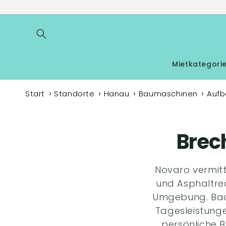
Direkt
zum
Inhalt
Mietkategori
Start
Standorte
Hanau
Baumaschinen
Aufb
Brec
Novaro vermitt
und Asphaltre
Umgebung. Back
Tagesleistung
persönliche 