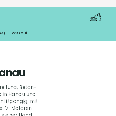
Warenkorb
AQ
Verkauf
Hanau
reitung, Beton-
g in Hanau und
liftgängig, mit
ge-V-Motoren –
s einer Hand.