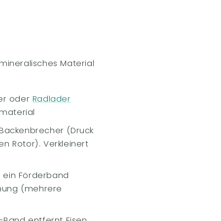
mineralisches Material
ger oder
Radlader
material
Backenbrecher (Druck
n Rotor). Verkleinert
 ein Förderband
rnung (mehrere
Band entfernt Eisen