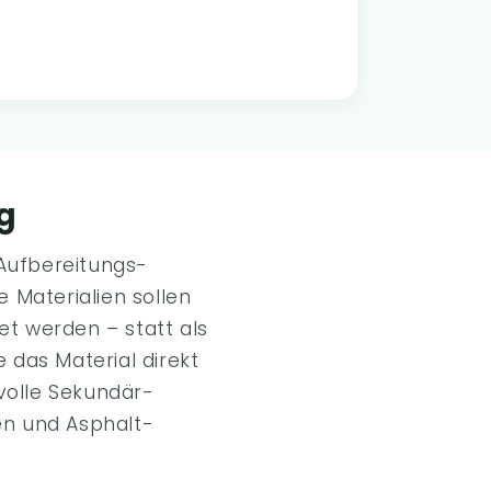
g
Aufbereitungs-
 Materialien sollen
et werden – statt als
 das Material direkt
volle Sekundär-
en und Asphalt-