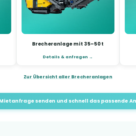
t
Brecheranlage mit 35–50 t
Details & anfragen
Zur Übersicht aller Brecheranlagen
 Mietanfrage senden und schnell das passende An