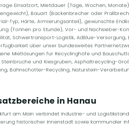
frage Einsatzort, Mietdauer (Tage, Wochen, Monate)
gengewicht), Bauart (Backenbrecher oder Prallbrech
ial-Typ, Härte, Armierungsanteil), gewünschte Endk
stung (Tonnen pro Stunde), Vor- und Nachsieber-Konf
ität, Schwertransport-Logistik, AdBlue-Versorgung,
fügbarkeit über unser bundesweites Partnernetzwe
gene Mietlösungen für Recyclinghöfe und Bauschutt
teinbrüche und Kiesgruben, Asphaltrecycling-Groß
g, Bahnschotter-Recycling, Naturstein-Verarbeitu
satzbereiche in Hanau
nkfurt am Main verbindet Industrie- und Logistikst
nierung historischer Innenstadt sowie kommunaler In