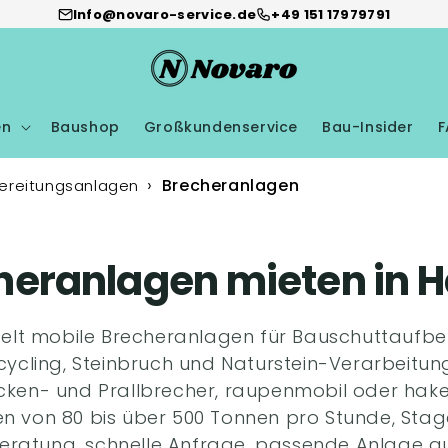
Info@novaro-service.de
+49 151 17979791
en
Baushop
Großkundenservice
Bau-Insider
F
Brecheranlagen
ereitungsanlagen
heranlagen mieten in 
elt mobile Brecheranlagen für Bauschuttaufbe
cycling, Steinbruch und Naturstein-Verarbeitun
en- und Prallbrecher, raupenmobil oder haken
en von 80 bis über 500 Tonnen pro Stunde, Sta
Beratung, schnelle Anfrage, passende Anlage au