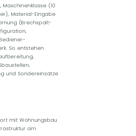
, Maschinenklasse (10
er), Material-Eingabe
örnung (Brechspalt-
iguration,
 Bediener-
rk. So entstehen
aufbereitung,
baustellen,
ng und Sondereinsätze
andort mit Wohnungsbau
frastruktur am