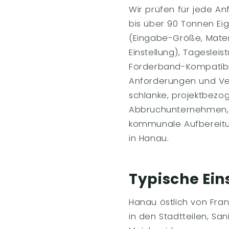
Wir prüfen für jede An
bis über 90 Tonnen Ei
(Eingabe-Größe, Mater
Einstellung), Tageslei
Förderband-Kompatibil
Anforderungen und Ver
schlanke, projektbezo
Abbruchunternehmen, S
kommunale Aufbereitun
in Hanau.
Typische Ein
Hanau östlich von Fra
in den Stadtteilen, Sa