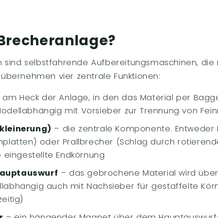
 Brecheranlage?
 sind selbstfahrende Aufbereitungsmaschinen, die 
ie übernehmen vier zentrale Funktionen:
 am Heck der Anlage, in den das Material per Bag
odellabhängig mit Vorsieber zur Trennung von Fein
kleinerung)
– die zentrale Komponente. Entweder 
platten) oder Prallbrecher (Schlag durch rotierende
e eingestellte Endkörnung
Hauptauswurf
– das gebrochene Material wird über
labhängig auch mit Nachsieber für gestaffelte Kö
eitig)
r
– ein hängender Magnet über dem Hauptauswurf-