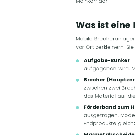
Mainkorridor.
Was ist eine
Mobile Brecheranlagen
vor Ort zerkleinern. S
Aufgabe-Bunker
–
aufgegeben wird. M
Brecher (Hauptzer
zwischen zwei Brech
das Material auf di
Förderband zum 
ausgetragen. Model
Endprodukte gleichz
Magnetabscheide