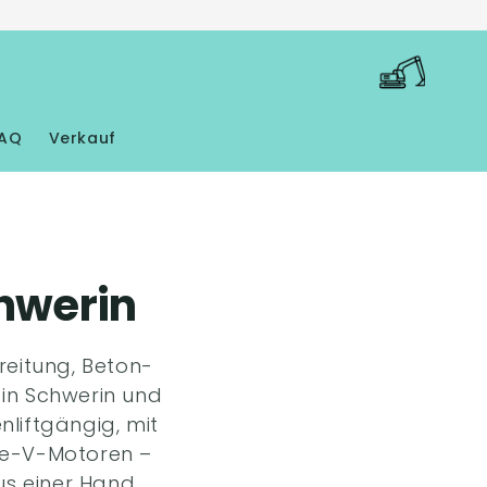
Warenkorb
AQ
Verkauf
hwerin
reitung, Beton-
 in Schwerin und
liftgängig, mit
ge-V-Motoren –
s einer Hand.