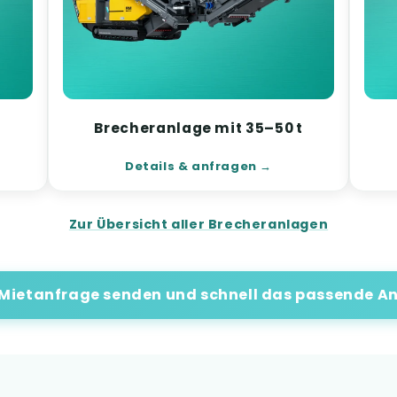
t
Brecheranlage mit 35–50 t
Details & anfragen
Zur Übersicht aller Brecheranlagen
 Mietanfrage senden und schnell das passende An