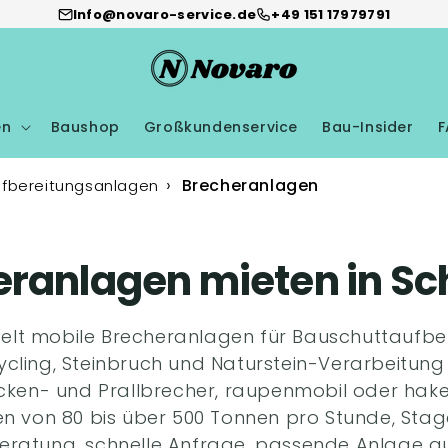
Info@novaro-service.de
+49 151 17979791
en
Baushop
Großkundenservice
Bau-Insider
F
Brecheranlagen
fbereitungsanlagen
eranlagen mieten in Sc
elt mobile Brecheranlagen für Bauschuttaufbe
cling, Steinbruch und Naturstein-Verarbeitung
en- und Prallbrecher, raupenmobil oder haken
en von 80 bis über 500 Tonnen pro Stunde, Sta
Beratung, schnelle Anfrage, passende Anlage au