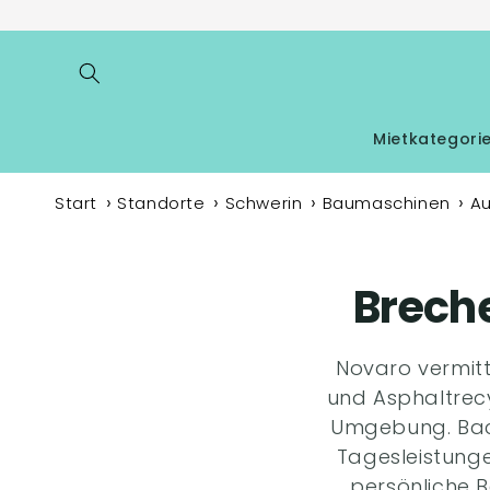
Direkt
zum
Inhalt
Mietkategori
Start
Standorte
Schwerin
Baumaschinen
Au
Brech
Novaro vermitt
und Asphaltrecy
Umgebung. Back
Tagesleistung
persönliche 