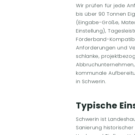
Wir prüfen für jede An
bis über 90 Tonnen Ei
(Eingabe-Größe, Mater
Einstellung), Tageslei
Förderband-Kompatibil
Anforderungen und Ver
schlanke, projektbezo
Abbruchunternehmen, S
kommunale Aufbereitun
in Schwerin.
Typische Ein
Schwerin ist Landesha
Sanierung historisch