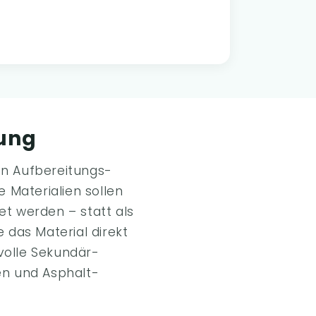
ung
en Aufbereitungs-
 Materialien sollen
et werden – statt als
 das Material direkt
volle Sekundär-
en und Asphalt-