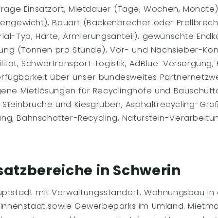
frage Einsatzort, Mietdauer (Tage, Wochen, Monate)
gengewicht), Bauart (Backenbrecher oder Prallbrech
ial-Typ, Härte, Armierungsanteil), gewünschte Endk
stung (Tonnen pro Stunde), Vor- und Nachsieber-Konf
ität, Schwertransport-Logistik, AdBlue-Versorgung,
fügbarkeit über unser bundesweites Partnernetzwe
gene Mietlösungen für Recyclinghöfe und Bauschutt
teinbrüche und Kiesgruben, Asphaltrecycling-Groß
g, Bahnschotter-Recycling, Naturstein-Verarbeitu
satzbereiche in Schwerin
uptstadt mit Verwaltungsstandort, Wohnungsbau in d
er Innenstadt sowie Gewerbeparks im Umland. Miet