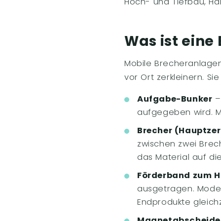
Hoch- und Tiefbau, Ha
Was ist eine
Mobile Brecheranlagen
vor Ort zerkleinern. S
Aufgabe-Bunker
–
aufgegeben wird. M
Brecher (Hauptzer
zwischen zwei Brech
das Material auf di
Förderband zum 
ausgetragen. Model
Endprodukte gleichz
Magnetabscheide