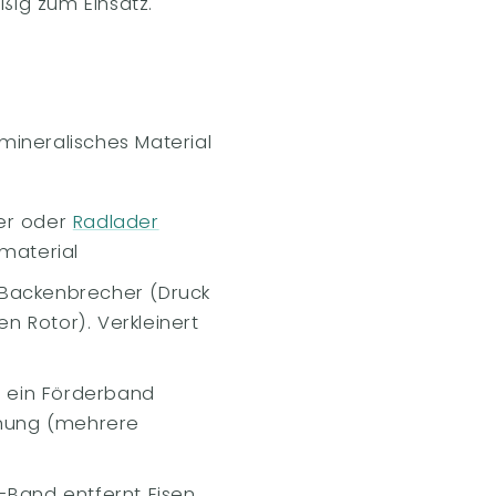
ig zum Einsatz.
mineralisches Material
ger oder
Radlader
material
Backenbrecher (Druck
n Rotor). Verkleinert
 ein Förderband
rnung (mehrere
Band entfernt Eisen