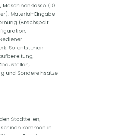
, Maschinenklasse (10
er), Material-Eingabe
örnung (Brechspalt-
iguration,
 Bediener-
rk. So entstehen
aufbereitung,
baustellen,
ng und Sondereinsätze
en Stadtteilen,
maschinen kommen in