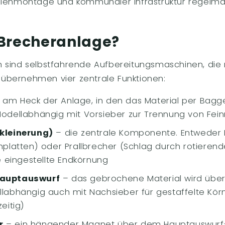
llenmontage und kommunaler Infrastruktur regelmäß
 Brecheranlage?
 sind selbstfahrende Aufbereitungsmaschinen, die 
ie übernehmen vier zentrale Funktionen:
 am Heck der Anlage, in den das Material per Bag
odellabhängig mit Vorsieber zur Trennung von Fein
kleinerung)
– die zentrale Komponente. Entweder 
platten) oder Prallbrecher (Schlag durch rotierende
e eingestellte Endkörnung
Hauptauswurf
– das gebrochene Material wird über
labhängig auch mit Nachsieber für gestaffelte Kö
eitig)
r
– ein hängender Magnet über dem Hauptauswurf-