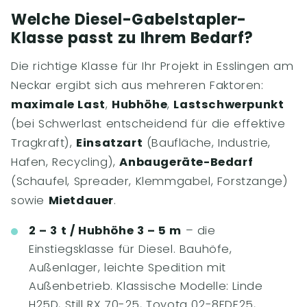
Welche Diesel-Gabelstapler-
Klasse passt zu Ihrem Bedarf?
Die richtige Klasse für Ihr Projekt in Esslingen am
Neckar ergibt sich aus mehreren Faktoren:
maximale Last
,
Hubhöhe
,
Lastschwerpunkt
(bei Schwerlast entscheidend für die effektive
Tragkraft),
Einsatzart
(Baufläche, Industrie,
Hafen, Recycling),
Anbaugeräte-Bedarf
(Schaufel, Spreader, Klemmgabel, Forstzange)
sowie
Mietdauer
.
2 – 3 t / Hubhöhe 3 – 5 m
– die
Einstiegsklasse für Diesel. Bauhöfe,
Außenlager, leichte Spedition mit
Außenbetrieb. Klassische Modelle: Linde
H25D, Still RX 70-25, Toyota 02-8FDF25,