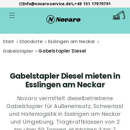
Info@novaro-service.de
+49 151 17979791
Direkt
zum
Warenkor
Inhalt
Start
Standorte
Esslingen am Neckar
Gabelstapler
Gabelstapler Diesel
Gabelstapler Diesel mieten in
Esslingen am Neckar
Novaro vermittelt dieselbetriebene
Gabelstapler für Außeneinsatz, Schwerlast
und Hafenlogistik in Esslingen am Neckar
und Umgebung. Tragkraftklassen von 2
bis über 50 Tonnen, Hubhöhen 3 bis 7