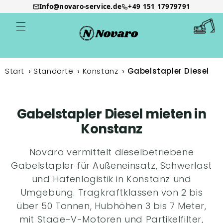
Info@novaro-service.de
+49 151 17979791
Direkt
zum
Warenkor
Inhalt
Start
Standorte
Konstanz
Gabelstapler Diesel
Gabelstapler Diesel mieten in
Konstanz
Novaro vermittelt dieselbetriebene
Gabelstapler für Außeneinsatz, Schwerlast
und Hafenlogistik in Konstanz und
Umgebung. Tragkraftklassen von 2 bis
über 50 Tonnen, Hubhöhen 3 bis 7 Meter,
mit Stage-V-Motoren und Partikelfilter,