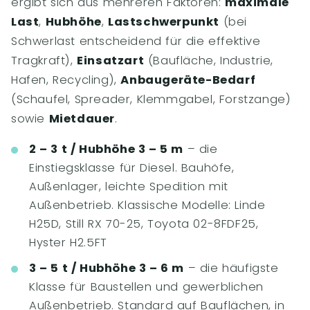
ergibt sich aus mehreren Faktoren:
maximale
Last
,
Hubhöhe
,
Lastschwerpunkt
(bei
Schwerlast entscheidend für die effektive
Tragkraft),
Einsatzart
(Baufläche, Industrie,
Hafen, Recycling),
Anbaugeräte-Bedarf
(Schaufel, Spreader, Klemmgabel, Forstzange)
sowie
Mietdauer
.
2 – 3 t / Hubhöhe 3 – 5 m
– die
Einstiegsklasse für Diesel. Bauhöfe,
Außenlager, leichte Spedition mit
Außenbetrieb. Klassische Modelle: Linde
H25D, Still RX 70-25, Toyota 02-8FDF25,
Hyster H2.5FT
3 – 5 t / Hubhöhe 3 – 6 m
– die häufigste
Klasse für Baustellen und gewerblichen
Außenbetrieb. Standard auf Bauflächen, in