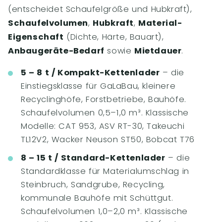
(entscheidet Schaufelgröße und Hubkraft),
Schaufelvolumen
,
Hubkraft
,
Material-
Eigenschaft
(Dichte, Härte, Bauart),
Anbaugeräte-Bedarf
sowie
Mietdauer
.
5 – 8 t / Kompakt-Kettenlader
– die
Einstiegsklasse für GaLaBau, kleinere
Recyclinghöfe, Forstbetriebe, Bauhöfe.
Schaufelvolumen 0,5–1,0 m³. Klassische
Modelle: CAT 953, ASV RT-30, Takeuchi
TL12V2, Wacker Neuson ST50, Bobcat T76
8 – 15 t / Standard-Kettenlader
– die
Standardklasse für Materialumschlag in
Steinbruch, Sandgrube, Recycling,
kommunale Bauhöfe mit Schüttgut.
Schaufelvolumen 1,0–2,0 m³. Klassische