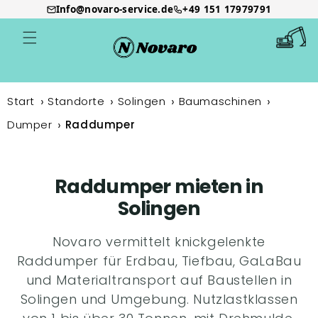
Info@novaro-service.de
+49 151 17979791
Direkt
zum
Warenkor
Inhalt
Start
Standorte
Solingen
Baumaschinen
Dumper
Raddumper
Raddumper mieten in
Solingen
Novaro vermittelt knickgelenkte
Raddumper für Erdbau, Tiefbau, GaLaBau
und Materialtransport auf Baustellen in
Solingen und Umgebung. Nutzlastklassen