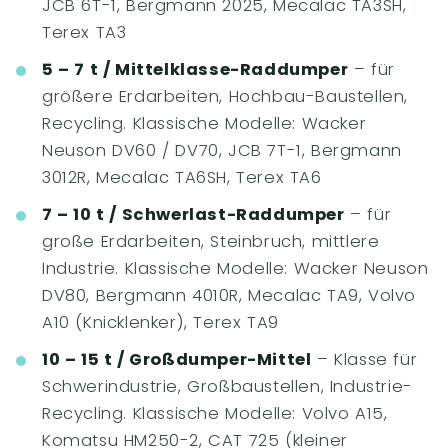
JCB 6T-1, Bergmann 2025, Mecalac TA3SH,
Terex TA3
5 – 7 t / Mittelklasse-Raddumper
– für
größere Erdarbeiten, Hochbau-Baustellen,
Recycling. Klassische Modelle: Wacker
Neuson DV60 / DV70, JCB 7T-1, Bergmann
3012R, Mecalac TA6SH, Terex TA6
7 – 10 t / Schwerlast-Raddumper
– für
große Erdarbeiten, Steinbruch, mittlere
Industrie. Klassische Modelle: Wacker Neuson
DV80, Bergmann 4010R, Mecalac TA9, Volvo
A10 (Knicklenker), Terex TA9
10 – 15 t / Großdumper-Mittel
– Klasse für
Schwerindustrie, Großbaustellen, Industrie-
Recycling. Klassische Modelle: Volvo A15,
Komatsu HM250-2, CAT 725 (kleiner