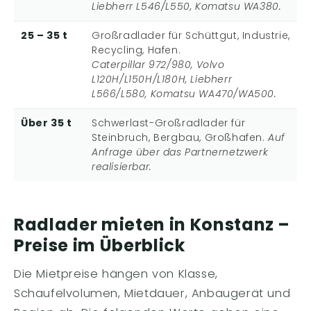
Liebherr L546/L550, Komatsu WA380.
25 – 35 t
Großradlader für Schüttgut, Industrie,
Recycling, Hafen.
Caterpillar 972/980, Volvo
L120H/L150H/L180H, Liebherr
L566/L580, Komatsu WA470/WA500.
Über 35 t
Schwerlast-Großradlader für
Steinbruch, Bergbau, Großhafen.
Auf
Anfrage über das Partnernetzwerk
realisierbar.
Radlader mieten in Konstanz –
Preise im Überblick
Die Mietpreise hängen von Klasse,
Schaufelvolumen, Mietdauer, Anbaugerät und