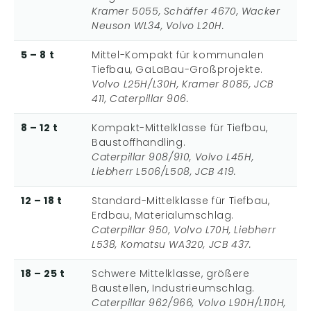
Kramer 5055, Schäffer 4670, Wacker
Neuson WL34, Volvo L20H.
5 – 8 t
Mittel-Kompakt für kommunalen
Tiefbau, GaLaBau-Großprojekte.
Volvo L25H/L30H, Kramer 8085, JCB
411, Caterpillar 906.
8 – 12 t
Kompakt-Mittelklasse für Tiefbau,
Baustoffhandling.
Caterpillar 908/910, Volvo L45H,
Liebherr L506/L508, JCB 419.
12 – 18 t
Standard-Mittelklasse für Tiefbau,
Erdbau, Materialumschlag.
Caterpillar 950, Volvo L70H, Liebherr
L538, Komatsu WA320, JCB 437.
18 – 25 t
Schwere Mittelklasse, größere
Baustellen, Industrieumschlag.
Caterpillar 962/966, Volvo L90H/L110H,