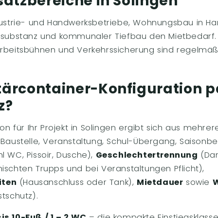
satzbereiche in Solingen
ndustrie- und Handwerksbetriebe, Wohnungsbau in H
dtsubstanz und kommunaler Tiefbau den Mietbedarf.
Arbeitsbühnen und Verkehrssicherung sind regelmäßi
ärcontainer-Konfiguration p
z?
ion für Ihr Projekt in Solingen ergibt sich aus mehrer
Baustelle, Veranstaltung, Schul-Übergang, Saisonbe
l WC, Pissoir, Dusche),
Geschlechtertrennung
(Da
ischten Trupps und bei Veranstaltungen Pflicht),
iten
(Hausanschluss oder Tank),
Mietdauer
sowie
W
stschutz).
s 10-Fuß / 1 – 2 WC
– die kompakte Einstiegsklasse 