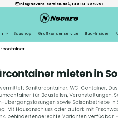
Info@novaro-service.de
+49 151 17979791
en
Baushop
Großkundenservice
Bau-Insider
F
ärcontainer
ärcontainer mieten in So
vermittelt Sanitärcontainer, WC-Container, Du
mcontainer für Baustellen, Veranstaltungen, S
n-Übergangslösungen sowie Saisonbetriebe in 
. Mit Hausanschluss oder autark mit Frischwa
k, behindertengerechte Varianten verfügbar –