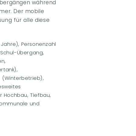
-Übergängen während
mmer. Der mobile
sung für alle diese
 Jahre), Personenzahl
 Schul-Übergang,
en,
rtank),
(Winterbetrieb),
esweites
r Hochbau, Tiefbau,
e kommunale und