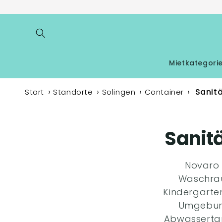
Direkt
zum
Inhalt
Mietkategori
Sanit
Start
Standorte
Solingen
Container
Sanit
Novaro 
Waschrau
Kindergarte
Umgebung
Abwassertan