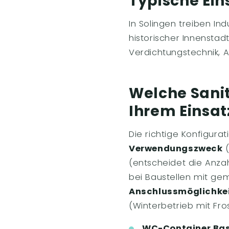
Typische Ein
In Solingen treiben I
historischer Innensta
Verdichtungstechnik, 
Welche Sanit
Ihrem Einsat
Die richtige Konfigurat
Verwendungszweck
(
(entscheidet die Anzah
bei Baustellen mit gem
Anschlussmöglichke
(Winterbetrieb mit Fro
WC-Container Basi