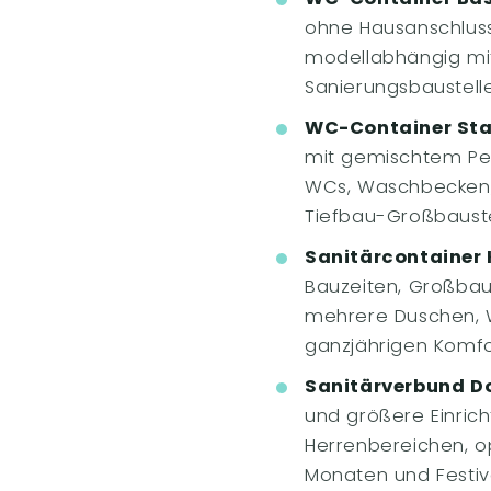
ohne Hausanschluss
modellabhängig mit
Sanierungsbaustell
WC-Container Sta
mit gemischtem Pe
WCs, Waschbecken, 
Tiefbau-Großbaust
Sanitärcontainer
Bauzeiten, Großbau
mehrere Duschen, W
ganzjährigen Komfo
Sanitärverbund Do
und größere Einri
Herrenbereichen, op
Monaten und Festi