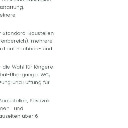
sstattung,
leinere
ür Standard-Baustellen
renbereich), mehrere
ard auf Hochbau- und
 die Wahl für längere
Schul-Übergänge. WC,
ung und Lüftung für
baustellen, Festivals
amen- und
auzeiten über 6