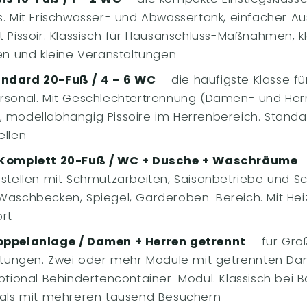
. Mit Frischwasser- und Abwassertank, einfacher Au
 Pissoir. Klassisch für Hausanschluss-Maßnahmen, k
en und kleine Veranstaltungen
ndard 20-Fuß / 4 – 6 WC
– die häufigste Klasse f
rsonal. Mit Geschlechtertrennung (Damen- und Her
modellabhängig Pissoire im Herrenbereich. Stand
ellen
 Komplett 20-Fuß / WC + Dusche + Waschräume
–
stellen mit Schmutzarbeiten, Saisonbetriebe und 
aschbecken, Spiegel, Garderoben-Bereich. Mit Heiz
rt
ppelanlage / Damen + Herren getrennt
– für Groß
chtungen. Zwei oder mehr Module mit getrennten D
tional Behindertencontainer-Modul. Klassisch bei B
vals mit mehreren tausend Besuchern