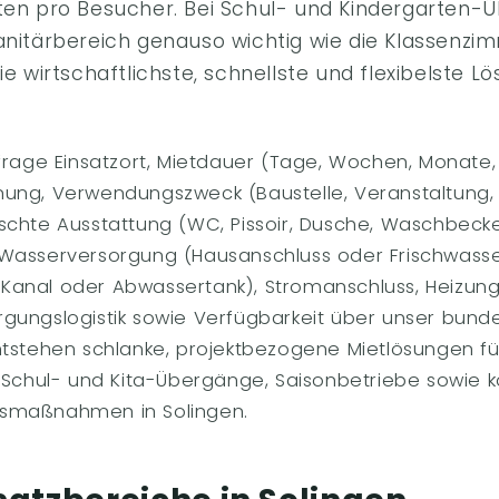
tten pro Besucher. Bei Schul- und Kindergarten
Sanitärbereich genauso wichtig wie die Klassenzi
ie wirtschaftlichste, schnellste und flexibelste Lö
nfrage Einsatzort, Mietdauer (Tage, Wochen, Monate,
ung, Verwendungszweck (Baustelle, Veranstaltung,
schte Ausstattung (WC, Pissoir, Dusche, Waschbeck
Wasserversorgung (Hausanschluss oder Frischwasse
anal oder Abwassertank), Stromanschluss, Heizung 
gungslogistik sowie Verfügbarkeit über unser bund
ntstehen schlanke, projektbezogene Mietlösungen fü
, Schul- und Kita-Übergänge, Saisonbetriebe sowi
smaßnahmen in Solingen.