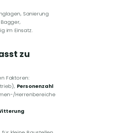
anglagen, Sanierung
 Bagger,
g im Einsatz.
asst zu
en Faktoren:
trieb),
Personenzahl
men-/Herrenbereiche
itterung
für kleine Baustellen