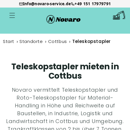
Info@novaro-service.de
+49 151 17979791
Direkt
zum
Warenkor
Inhalt
Start
Standorte
Cottbus
Teleskopstapler
Teleskopstapler mieten in
Cottbus
Novaro vermittelt Teleskopstapler und
Roto-Teleskopstapler für Material-
Handling in Höhe und Reichweite auf
Baustellen, in Industrie, Logistik und
Landwirtschaft in Cottbus und Umgebung.
Tragkraftklassen von 2 bis über 7 Tonnen,