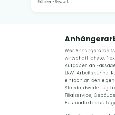
Bühnen-Bedarf.
Anhängerarb
Wer Anhängerarbeitsb
wirtschaftlichste, f
Aufgaben an Fassade
LKW-Arbeitsbühne: Kei
einfach an den eige
Standardwerkzeug für
Filialservice, Gebäud
Bestandteil ihres Ta