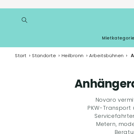
Direkt
zum
Inhalt
Mietkategori
A
Start
Standorte
Heilbronn
Arbeitsbühnen
Anhängera
Novaro vermi
PKW-Transport u
Servicefahrte
Metern, mode
Beratu