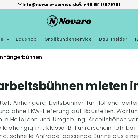
Info@novaro-service.de
+49 151 17979791
en
Baushop
Großkundenservice
Bau-Insider
F
nhängerbühnen
rbeitsbühnen mieten in
ttelt Anhängerarbeitsbühnen für Höhenarbeite
nd ohne LKW-Lieferung auf Baustellen, Wartu
n in Heilbronn und Umgebung. Arbeitshöhen von
llabhängig mit Klasse-B-Führerschein fahrbar 
ng, schnelle Anfrage, passende Bühne aus eine