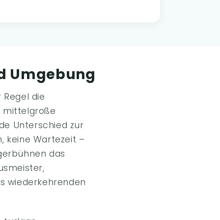
und Umgebung
 Regel die
r mittelgroße
e Unterschied zur
, keine Wartezeit –
ngerbühnen das
usmeister,
als wiederkehrenden