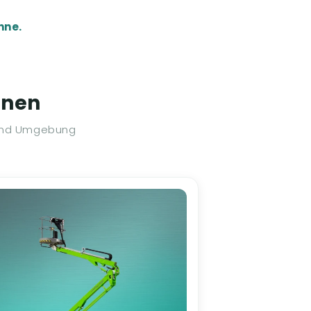
hne.
hnen
 und Umgebung