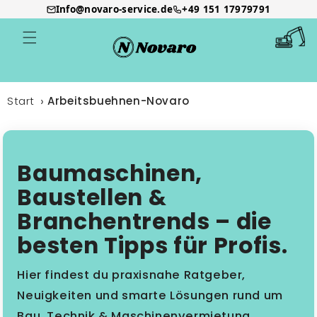
Info@novaro-service.de
+49 151 17979791
Direkt
zum
Warenkor
Inhalt
Start
Arbeitsbuehnen-Novaro
Baumaschinen,
Baustellen &
Branchentrends – die
besten Tipps für Profis.
Hier findest du praxisnahe Ratgeber,
Neuigkeiten und smarte Lösungen rund um
Bau, Technik & Maschinenvermietung.