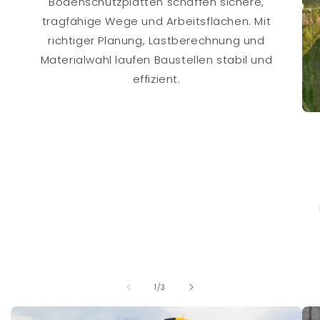
Bodenschutzplatten schaffen sichere,
tragfähige Wege und Arbeitsflächen. Mit
richtiger Planung, Lastberechnung und
Materialwahl laufen Baustellen stabil und
effizient.
von
1
/
3