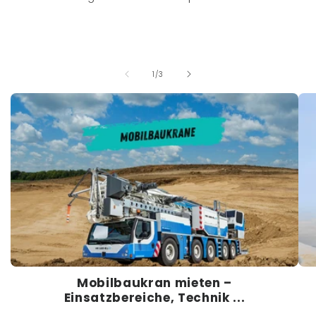
von
1
/
3
Mobilbaukran mieten –
Einsatzbereiche, Technik ...