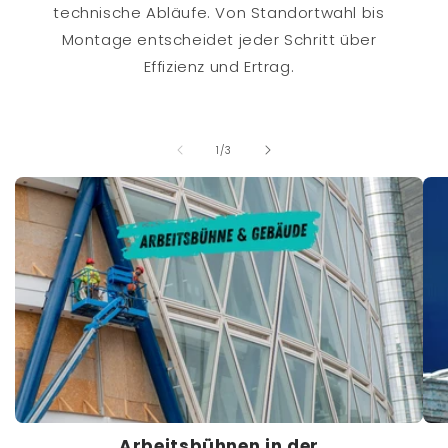
technische Abläufe. Von Standortwahl bis
Montage entscheidet jeder Schritt über
Effizienz und Ertrag.
von
1
/
3
Arbeitsbühnen in der