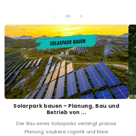
von
1
/
3
Solarpark bauen – Planung, Bau und
Betrieb von ...
Der Bau eines Solarparks verlangt präzise
Planung, saubere Logistik und klare