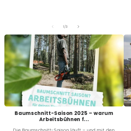
von
1
/
3
Baumschnitt-Saison 2025 – warum
Arbeitsbühnen f...
Die Baumschnitt-Saison läuft – und mit den