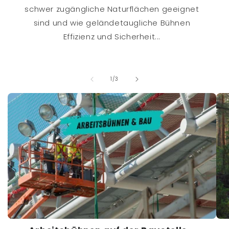
schwer zugängliche Naturflächen geeignet
sind und wie geländetaugliche Bühnen
Effizienz und Sicherheit...
von
1
/
3