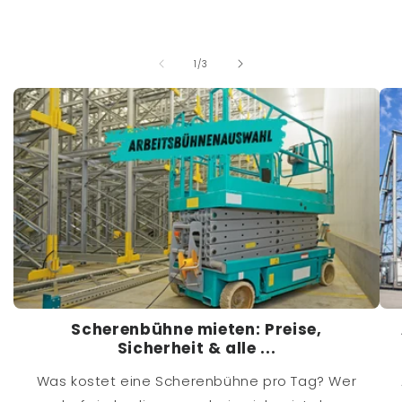
von
1
/
3
Scherenbühne mieten: Preise,
Sicherheit & alle ...
Was kostet eine Scherenbühne pro Tag? Wer