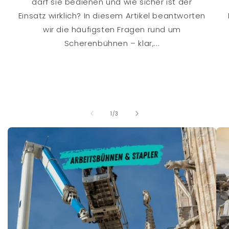
darf sie bedienen und wie sicher ist der
Einsatz wirklich? In diesem Artikel beantworten
wir die häufigsten Fragen rund um
Scherenbühnen – klar,...
von
1
/
3